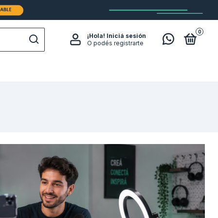
0
¡Hola!
Iniciá sesión
O podés registrarte