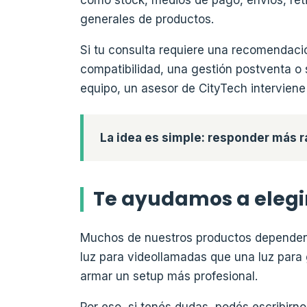
como stock, medios de pago, envíos, reti
generales de productos.
Si tu consulta requiere una recomendaci
compatibilidad, una gestión postventa o
equipo, un asesor de CityTech interviene
La idea es simple: responder más r
Te ayudamos a elegi
Muchos de nuestros productos dependen d
luz para videollamadas que una luz para 
armar un setup más profesional.
Por eso, si tenés dudas, podés escribirn