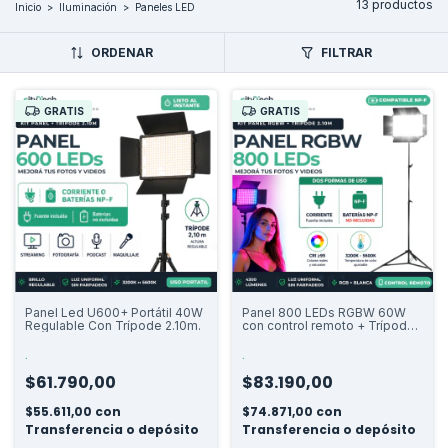
13 productos
Inicio
>
Iluminación
>
Paneles LED
ORDENAR
FILTRAR
GRATIS
GRATIS
Panel Led U600+ Portátil 40W
Panel 800 LEDs RGBW 60W
Regulable Con Trípode 2.10m.
con control remoto + Trípode
2,10 m
.
.
$61.790,00
$83.190,00
$55.611,00
con
$74.871,00
con
Transferencia o depósito
Transferencia o depósito