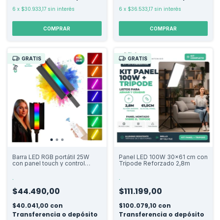
6
x
$30.933,17
sin interés
6
x
$36.533,17
sin interés
COMPRAR
COMPRAR
GRATIS
GRATIS
Barra LED RGB portátil 25W
Panel LED 100W 30x61 cm con
con panel touch y control
Trípode Reforzado 2,8m
remoto
.
.
$44.490,00
$111.199,00
$40.041,00
con
$100.079,10
con
Transferencia o depósito
Transferencia o depósito