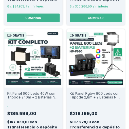
6
x
$24.933,17
sin interés
6
x
$30.266,50
sin interés
COMPRAR
COMPRAR
GRATIS
GRATIS
Kit Panel 600 Leds 40W con
Kit Panel Rgbw 800 Leds con
Trípode 2.10m + 2 Baterías Np-
Trípode 2,8m + 2 Baterías Np-
f960 y Cargador
f960 y Cargador Dual
.
.
$185.599,00
$219.199,00
$167.039,10
con
$197.279,10
con
Transferencia o depósito
Transferencia o depósito