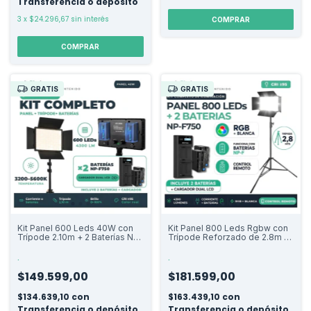
Transferencia o depósito
3
x
$24.296,67
sin interés
GRATIS
GRATIS
Kit Panel 600 Leds 40W con
Kit Panel 800 Leds Rgbw con
Trípode 2.10m + 2 Baterías Np-
Trípode Reforzado de 2.8m +
f750 Con Cargador
2 Baterías Np-f750 y Cargador
Dual
.
.
$149.599,00
$181.599,00
$134.639,10
con
$163.439,10
con
Transferencia o depósito
Transferencia o depósito