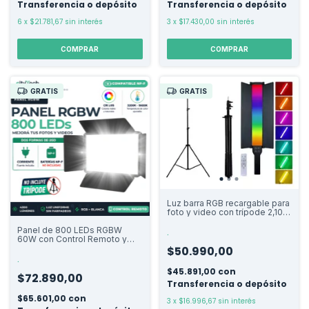
Transferencia o depósito
Transferencia o depósito
6
x
$21.781,67
sin interés
3
x
$17.430,00
sin interés
GRATIS
GRATIS
Luz barra RGB recargable para
foto y video con trípode 2,10
m
Panel de 800 LEDs RGBW
.
60W con Control Remoto y
Aletas. Sin Trípode
$50.990,00
.
$45.891,00
con
$72.890,00
Transferencia o depósito
$65.601,00
con
3
x
$16.996,67
sin interés