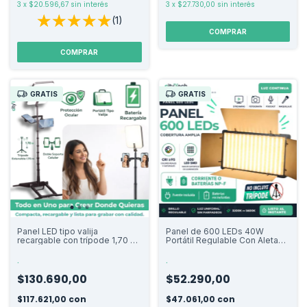
3
x
$20.596,67
sin interés
3
x
$27.730,00
sin interés
(1)
GRATIS
GRATIS
Panel LED tipo valija
Panel de 600 LEDs 40W
recargable con trípode 1,70 m
Portátil Regulable Con Aletas.
y doble soporte celular
Sin Trípode
.
.
$130.690,00
$52.290,00
$117.621,00
con
$47.061,00
con