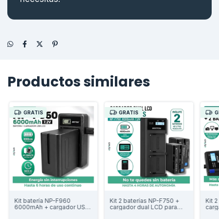
Productos similares
GRATIS
GRATIS
G
Kit batería NP-F960
Kit 2 baterías NP-F750 +
Kit 
6000mAh + cargador USB
cargador dual LCD para
carg
LCD para luces y cámaras
luces y cámaras
luce