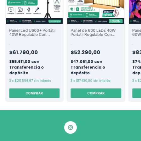
Panel Led U600+ Portátil
Panel de 600 LEDs 40W
Pan
40W Regulable Con
Portátil Regulable Con
60W 
Trípode 2.10m.
Aletas. Sin Trípode
Tríp
.
.
.
$61.790,00
$52.290,00
$83
$55.611,00
con
$47.061,00
con
$74
Transferencia o
Transferencia o
Tra
depósito
depósito
dep
3
x
$20.596,67
sin interés
3
x
$17.430,00
sin interés
3
x
$