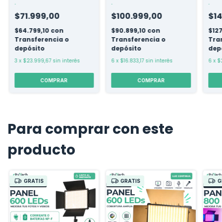
.
.
.
$71.999,00
$100.999,00
$14
$64.799,10
con
$90.899,10
con
$12
Transferencia o
Transferencia o
Tra
depósito
depósito
dep
3
x
$23.999,67
sin interés
6
x
$16.833,17
sin interés
6
x
$
COMPRAR
COMPRAR
Para comprar con este
producto
GRATIS
GRATIS
G