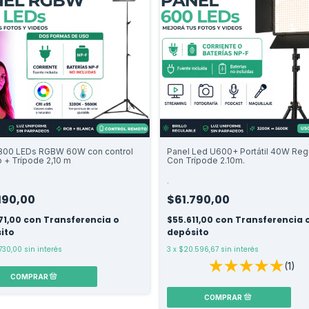
 800 LEDs RGBW 60W con control
Panel Led U600+ Portátil 40W Reg
 + Trípode 2,10 m
Con Trípode 2.10m.
.
190,00
$61.790,00
71,00
con
Transferencia o
$55.611,00
con
Transferencia 
ito
depósito
730,00
sin interés
3
x
$20.596,67
sin interés
(1)