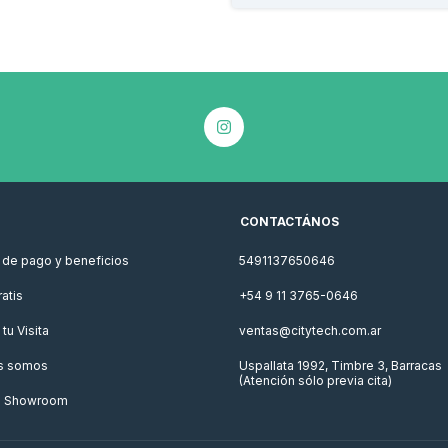
CONTACTÁNOS
de pago y beneficios
5491137650646
atis
+54 9 11 3765-0646
tu Visita
ventas@citytech.com.ar
s somos
Uspallata 1992, Timbre 3, Barracas
(Atención sólo previa cita)
o Showroom