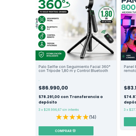
Palo Selfie con Seguimiento Facial 360°
Panel
con Trípode 1,80 m y Control Bluetooth
remoto
.
.
$86.990,00
$83.
$78.291,00
con
Transferencia o
$74.8
depósito
depós
3
x
$28.996,67
sin interés
3
x
$27.
(14)