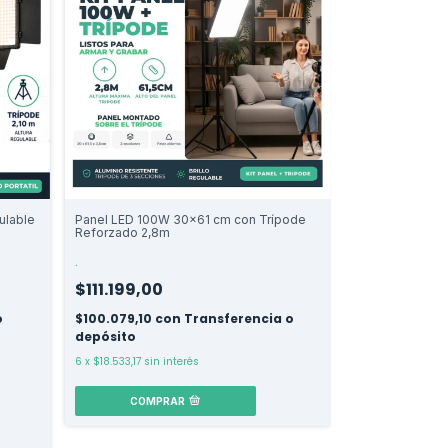
ulable
Panel LED 100W 30x61 cm con Trípode
Reforzado 2,8m
.
$111.199,00
o
$100.079,10
con
Transferencia o
depósito
6
x
$18.533,17
sin interés
COMPRAR