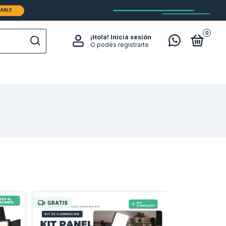
0
¡Hola!
Iniciá sesión
O podés registrarte
GRATIS