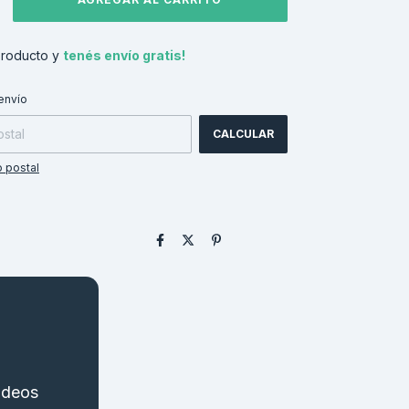
producto y
tenés envío gratis!
CAMBIAR CP
 CP:
envío
CALCULAR
 postal
videos