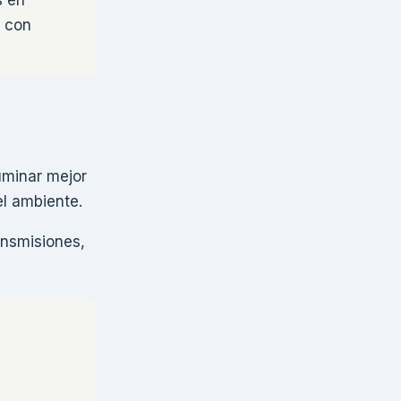
s en
r con
uminar mejor
el ambiente.
ansmisiones,