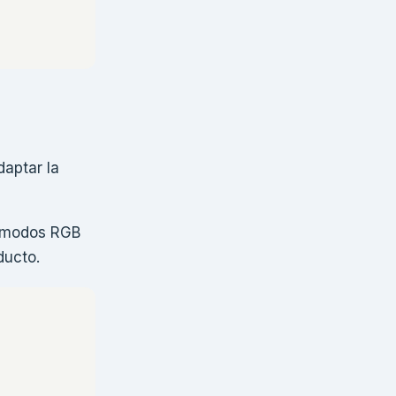
daptar la
os modos RGB
ducto.