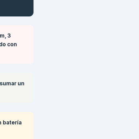
cm, 3
ado con
s sumar un
n batería