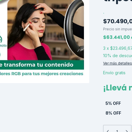
.
$70.490,
Precio sin impu
$63.441,00
3
x
$23.496,6
10% de descu
Ver más detalles
Envío gratis
¡Llevá
5% OFF
8% OFF