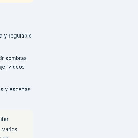
a y regulable
cir sombras
je, videos
es y escenas
ular
 varios