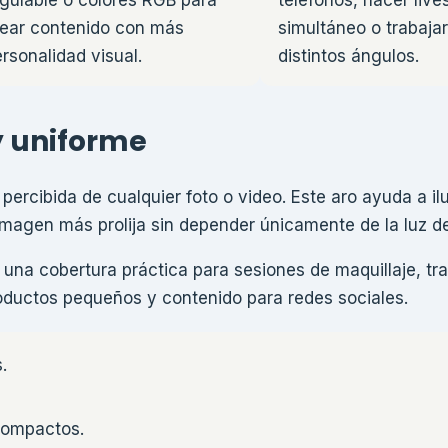
gulable o colores RGB para
teléfonos, hacer live
rear contenido con más
simultáneo o trabaja
rsonalidad visual.
distintos ángulos.
y uniforme
percibida de cualquier foto o video. Este aro ayuda a il
 imagen más prolija sin depender únicamente de la luz d
una cobertura práctica para sesiones de maquillaje, tr
roductos pequeños y contenido para redes sociales.
.
compactos.