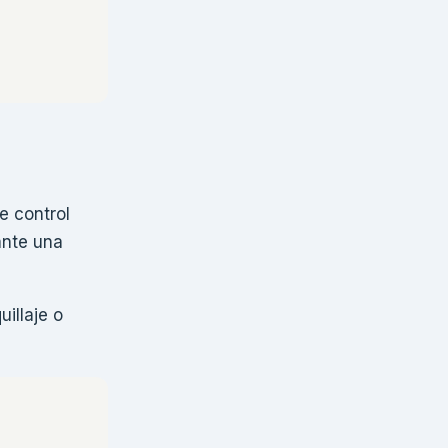
e control
ante una
illaje o