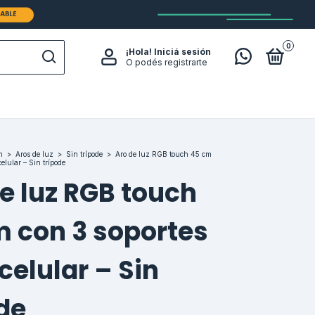
0
¡Hola!
Iniciá sesión
O podés registrarte
n
>
Aros de luz
>
Sin trípode
>
Aro de luz RGB touch 45 cm
elular – Sin trípode
e luz RGB touch
m con 3 soportes
celular – Sin
de