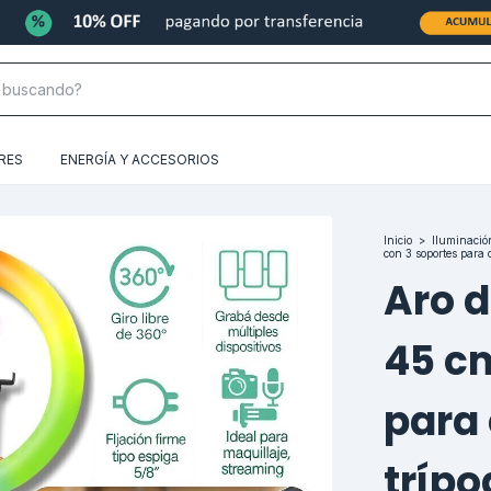
RES
ENERGÍA Y ACCESORIOS
Inicio
>
Iluminació
con 3 soportes para c
Aro d
45 c
para 
trípo