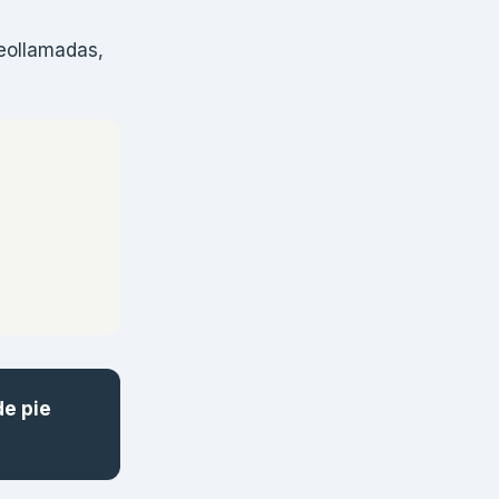
deollamadas,
de pie