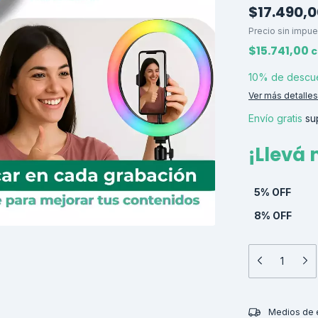
$17.490,
Precio sin impu
$15.741,00
c
10% de descu
Ver más detalles
Envío gratis
su
¡Llevá
5% OFF
8% OFF
Entregas para el
Medios de 