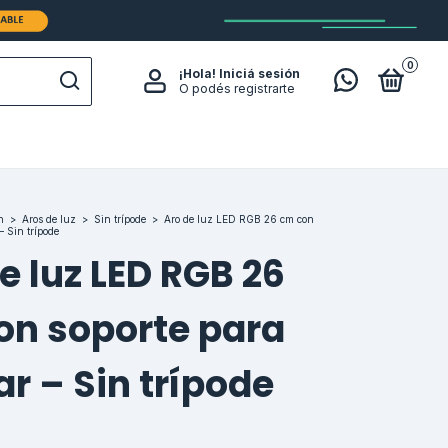
0
¡Hola!
Iniciá sesión
O podés registrarte
n
>
Aros de luz
>
Sin trípode
>
Aro de luz LED RGB 26 cm con
– Sin trípode
e luz LED RGB 26
on soporte para
ar – Sin trípode