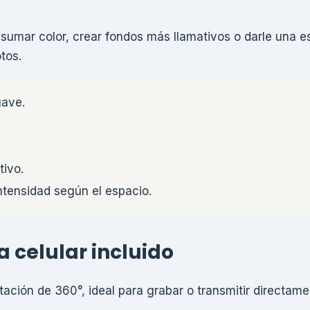
.
mar color, crear fondos más llamativos o darle una es
tos.
uave.
ivo.
 intensidad según el espacio.
a celular incluido
otación de 360°, ideal para grabar o transmitir directam