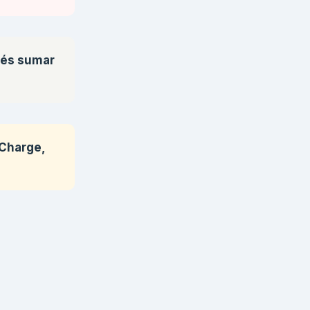
erés sumar
 Charge,
,