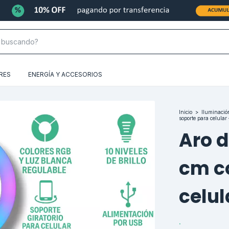
RES
ENERGÍA Y ACCESORIOS
Inicio
>
Iluminació
soporte para celular 
Aro d
cm c
celul
.