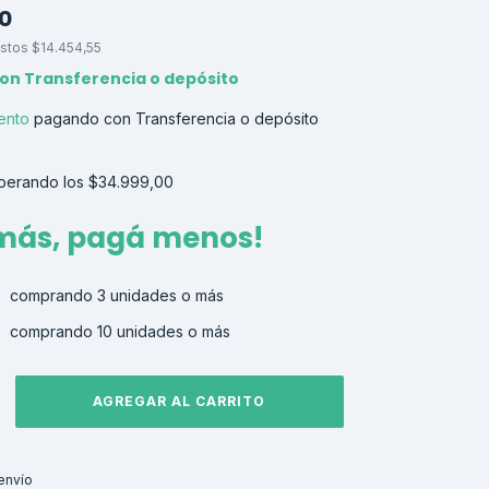
00
estos
$14.454,55
on
Transferencia o depósito
ento
pagando con Transferencia o depósito
perando los
$34.999,00
 más, pagá menos!
comprando 3 unidades o más
comprando 10 unidades o más
CAMBIAR CP
 CP:
envío