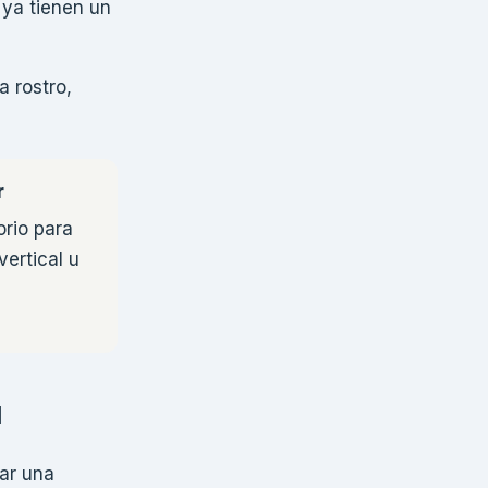
 ya tienen un
 rostro,
r
orio para
vertical u
a
ar una