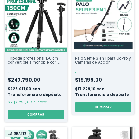
Trípode profesional 150 cm
Palo Selfie 3 en 1 para GoPro y
convertible a monopie con
Cámaras de Acción
cabezal 360°
.
.
$247.790,00
$19.199,00
$223.011,00
con
$17.279,10
con
Transferencia o depósito
Transferencia o depósito
6
x
$41.298,33
sin interés
COMPRAR
GRATIS