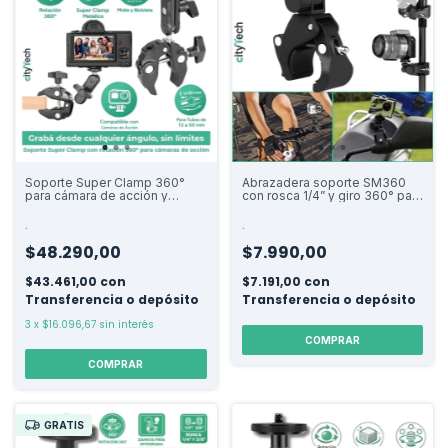
Soporte Super Clamp 360°
Abrazadera soporte SM360
para cámara de acción y
con rosca 1/4” y giro 360° para
accesorios
cámaras, luces y accesorios
.
.
$48.290,00
$7.990,00
$43.461,00
con
$7.191,00
con
Transferencia o depósito
Transferencia o depósito
3
x
$16.096,67
sin interés
COMPRAR
GRATIS