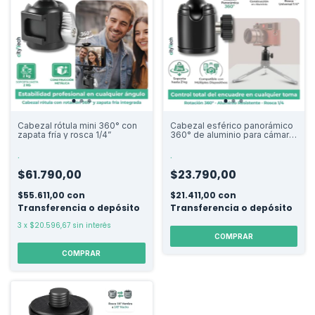
Cabezal rótula mini 360° con
Cabezal esférico panorámico
zapata fría y rosca 1/4”
360° de aluminio para cámara,
luz y trípode
.
.
$61.790,00
$23.790,00
$55.611,00
con
$21.411,00
con
Transferencia o depósito
Transferencia o depósito
3
x
$20.596,67
sin interés
COMPRAR
COMPRAR