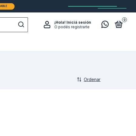
0
¡Hola!
Iniciá sesión
O podés registrarte
Ordenar