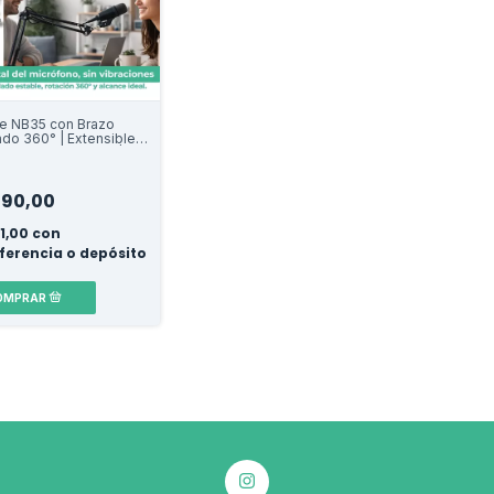
e NB35 con Brazo
ado 360° | Extensible
icrófono de Mesa |
para Streaming,
ts y Estudios
090,00
81,00
con
ferencia o depósito