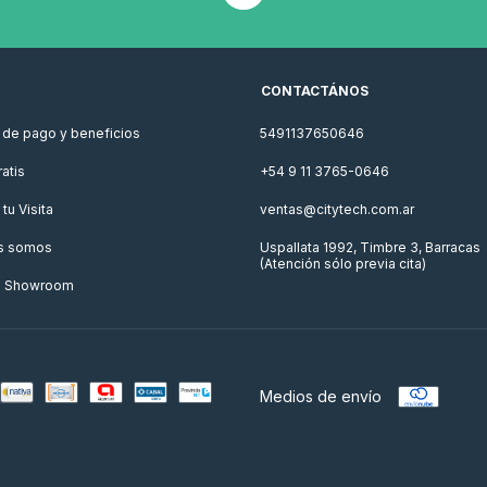
CONTACTÁNOS
de pago y beneficios
5491137650646
atis
+54 9 11 3765-0646
tu Visita
ventas@citytech.com.ar
s somos
Uspallata 1992, Timbre 3, Barracas
(Atención sólo previa cita)
o Showroom
Medios de envío