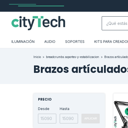
ILUMINACIÓN
AUDIO
SOPORTES
KITS PARA CREADO
Inicio
>
breadcrumbs.soportes-y-estabilizacion
>
Brazos artículad
Brazos artículado
PRECIO
Desde
Hasta
APLICAR