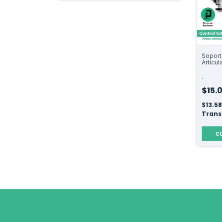
Soport
Articul
para M
Ideal 
.
Podcas
$15.
$13.5
Trans