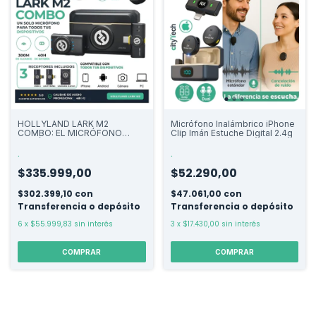
HOLLYLAND LARK M2
Micrófono Inalámbrico iPhone
COMBO: EL MICRÓFONO
Clip Imán Estuche Digital 2.4g
INALÁMBRICO QUE FUNCIONA
CON IPHONE, ANDROID,
.
.
CÁMARA Y COMPUTADORA
EN UNA SOLA CAJA.
$335.999,00
$52.290,00
$302.399,10
con
$47.061,00
con
Transferencia o depósito
Transferencia o depósito
6
x
$55.999,83
sin interés
3
x
$17.430,00
sin interés
COMPRAR