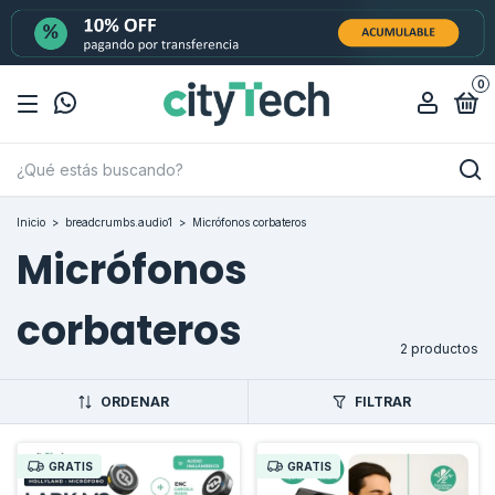
0
Inicio
>
breadcrumbs.audio1
>
Micrófonos corbateros
Micrófonos
corbateros
2 productos
ORDENAR
FILTRAR
GRATIS
GRATIS