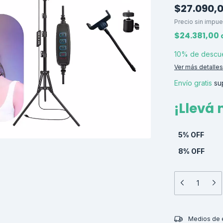
$27.090,
Precio sin impu
$24.381,00
10% de descu
Ver más detalles
Envío gratis
su
¡Llevá
5% OFF
8% OFF
Entregas para el
Medios de 