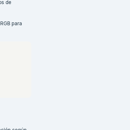
os de
s RGB para
nación según