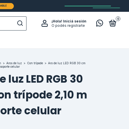
0
¡Hola!
Iniciá sesión
O podés registrarte
n
>
Aros de luz
>
Con trípode
>
Aro de luz LED RGB 30 cm
soporte celular
e luz LED RGB 30
n trípode 2,10 m
orte celular