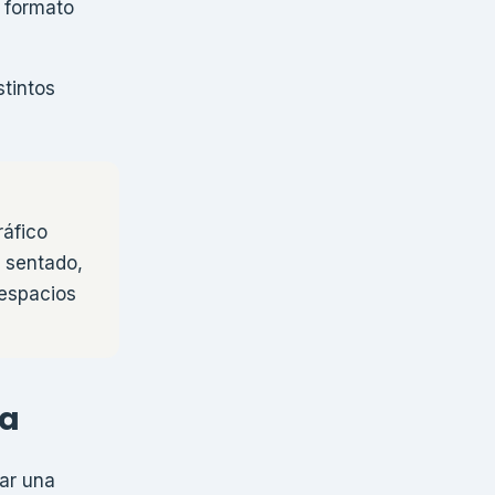
 formato
stintos
ráfico
o sentado,
 espacios
ra
ar una