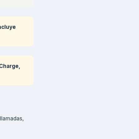
ncluye
 Charge,
ollamadas,