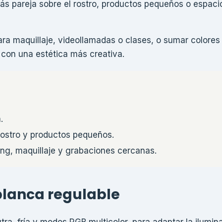
ás pareja sobre el rostro, productos pequeños o espaci
ara maquillaje, videollamadas o clases, o sumar colore
 con una estética más creativa.
.
ostro y productos pequeños.
ming, maquillaje y grabaciones cercanas.
 blanca regulable
eutra, fría y modos RGB multicolor, para adaptar la ilumi