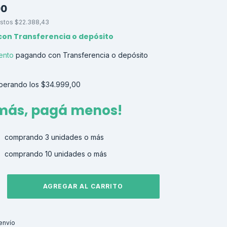
00
estos
$22.388,43
con
Transferencia o depósito
ento
pagando con Transferencia o depósito
perando los
$34.999,00
 más, pagá menos!
comprando 3 unidades o más
comprando 10 unidades o más
CAMBIAR CP
 CP:
envío