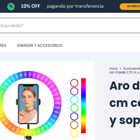
RES
ENERGÍA Y ACCESORIOS
Inicio
>
Iluminació
con trípode 2,10 m y 
Aro d
cm co
y sop
.