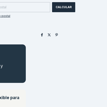
CALCULAR
 postal
 y
xible para